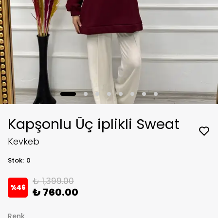
Kapşonlu Üç iplikli Sweat
Kevkeb
Stok
:
0
₺ 1,399.00
%
46
₺ 760.00
Renk