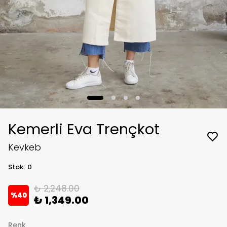
Kemerli Eva Trençkot
Kevkeb
Stok
:
0
₺ 2,248.00
%
40
₺ 1,349.00
Renk