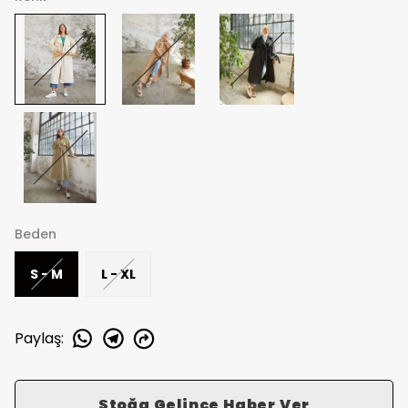
Beden
S - M
L - XL
Paylaş
:
Stoğa Gelince Haber Ver