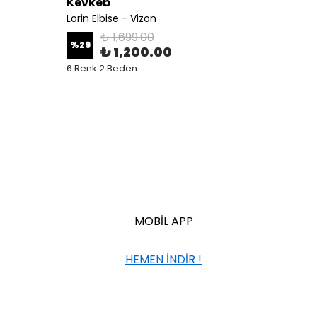
Kevkeb
Kevk
Lorin Elbise - Vizon
Lorin E
₺ 1,699.00
%
29
%
29
₺ 1,200.00
6 Renk 2 Beden
6 Renk
MOBİL APP
HEMEN İNDİR !