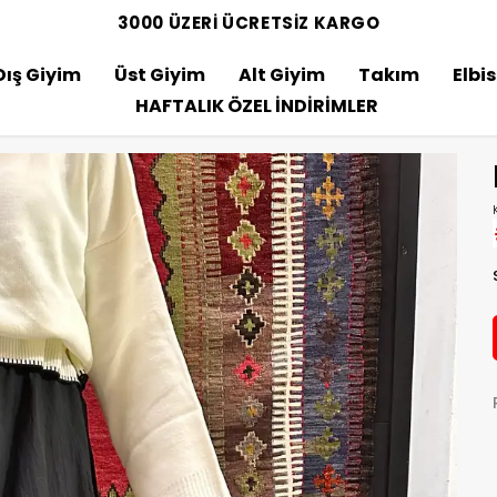
3000 ÜZERİ ÜCRETSİZ KARGO
Dış Giyim
Üst Giyim
Alt Giyim
Takım
Elbi
HAFTALIK ÖZEL İNDİRİMLER