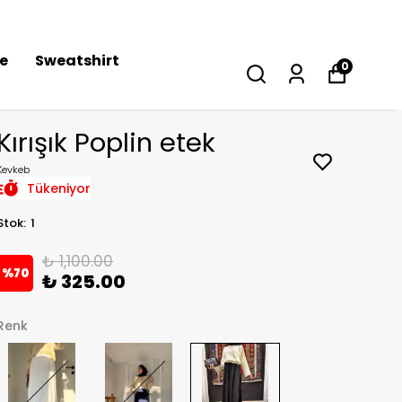
se
Sweatshirt
0
Kırışık Poplin etek
Kevkeb
Tükeniyor
Stok
:
1
₺ 1,100.00
%
70
₺ 325.00
Renk