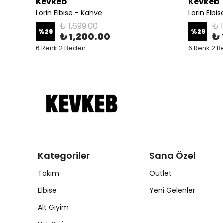
Kevkeb
Kevkeb
Lorin Elbise - Kahve
Lorin Elbi
₺ 1,699.00
₺ 
%
29
%
29
₺ 1,200.00
₺ 
6 Renk 2 Beden
6 Renk 2 
Kategoriler
Sana Özel
Takım
Outlet
Elbise
Yeni Gelenler
Alt Giyim