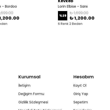
Kevkeb
se - Bordoo
Lorin Elbise - Sarııı
1,699.00
₺ 1,699.00
%
29
1,200.00
₺ 1,200.00
Beden
6 Renk 2 Beden
Kurumsal
Hesabım
İletişim
Kayıt Ol
Değişim Formu
Giriş Yap
Gizlilik Sözleşmesi
Sepetim