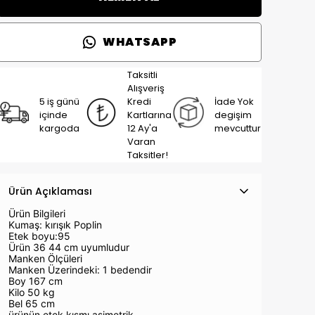
WHATSAPP
Taksitli
Alışveriş
5 iş günü
Kredi
İade Yok
içinde
Kartlarına
degişim
kargoda
12 Ay'a
mevcuttur
Varan
Taksitler!
Ürün Açıklaması
Ürün Bilgileri
Kumaş: kırışık Poplin
Etek boyu:95
Ürün 36 44 cm uyumludur
Manken Ölçüleri
Manken Üzerindeki: 1 bedendir
Boy 167 cm
Kilo 50 kg
Bel 65 cm
ürünün etek kısmı asimetrik