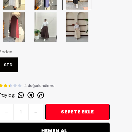
Beden
STD
4 değerlendirme
Paylaş
:
SEPETE EKLE
HEMEN AL