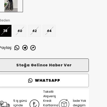
Beden
38
40
42
44
Paylaş
:
Stoğa Gelince Haber Ver
WHATSAPP
Taksitli
Alışveriş
5 iş günü
Kredi
İade Yok
içinde
Kartlarına
degişim