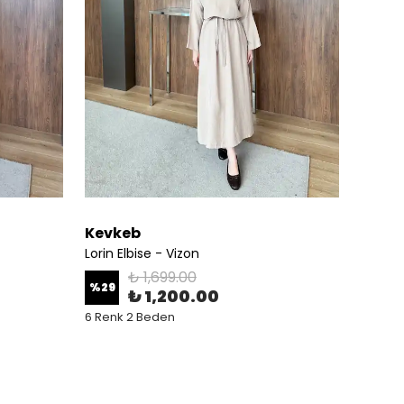
Kevkeb
Kevk
Lorin Elbise - Vizon
Lorin E
₺ 1,699.00
%
29
%
29
₺ 1,200.00
6 Renk 2 Beden
6 Renk