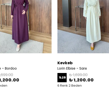
Kevkeb
se - Bordoo
Lorin Elbise - Sarııı
1,699.00
₺ 1,699.00
%
29
1,200.00
₺ 1,200.00
Beden
6 Renk 2 Beden