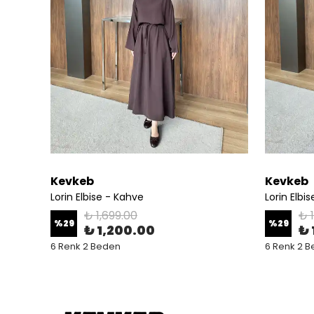
Kevkeb
Kevkeb
Lorin Elbise - Kahve
Lorin Elbi
₺ 1,699.00
₺ 
%
29
%
29
₺ 1,200.00
₺ 
6 Renk 2 Beden
6 Renk 2 