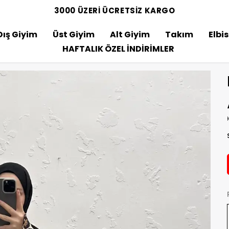
3000 ÜZERİ ÜCRETSİZ KARGO
Dış Giyim
Üst Giyim
Alt Giyim
Takım
Elbi
HAFTALIK ÖZEL İNDİRİMLER