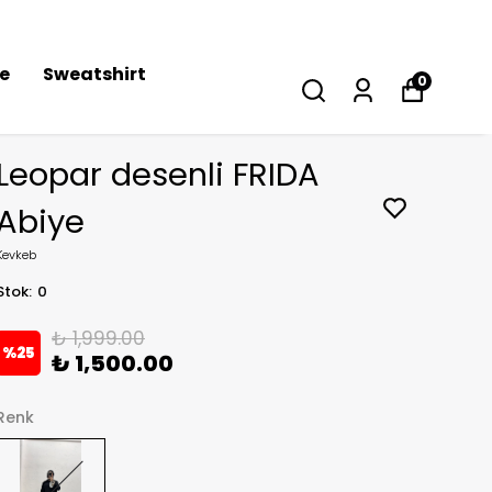
se
Sweatshirt
0
Leopar desenli FRIDA
Abiye
Kevkeb
Stok
:
0
₺ 1,999.00
%
25
₺ 1,500.00
Renk