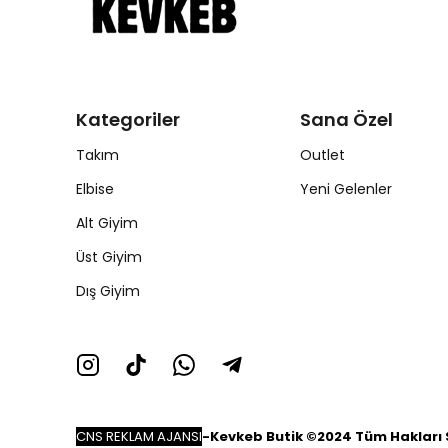
Kategoriler
Sana Özel
Takım
Outlet
Elbise
Yeni Gelenler
Alt Giyim
Üst Giyim
Dış Giyim
CNS REKLAM AJANSI
-
Kevkeb Butik ©2024 Tüm Hakları S