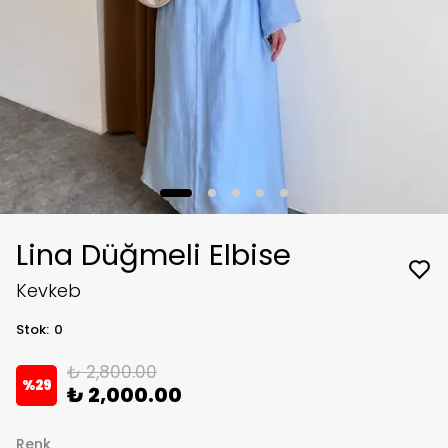
Lina Düğmeli Elbise
Kevkeb
Stok
:
0
₺ 2,800.00
%
29
₺ 2,000.00
Renk