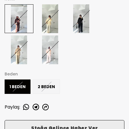
Beden
1 BEDEN
2 BEDEN
Paylaş
:
Stoğa Gelince Haber Ver