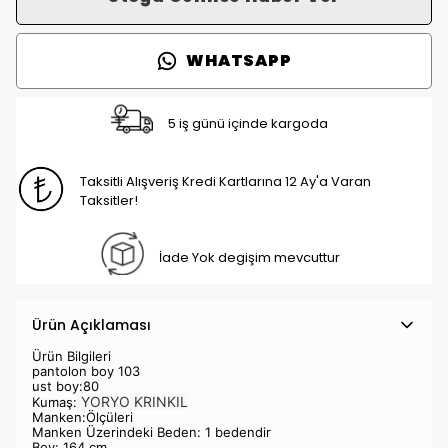
WHATSAPP
5 iş günü içinde kargoda
Taksitli Alışveriş Kredi Kartlarına 12 Ay'a Varan
Taksitler!
İade Yok degişim mevcuttur
Ürün Açıklaması
Ürün Bilgileri
pantolon boy 103
ust boy:80
YORYO KRINKIL
Kumaş:
Manken:Ölçüleri
Manken Üzerindeki Beden: 1 bedendir
Boy: 164 cm