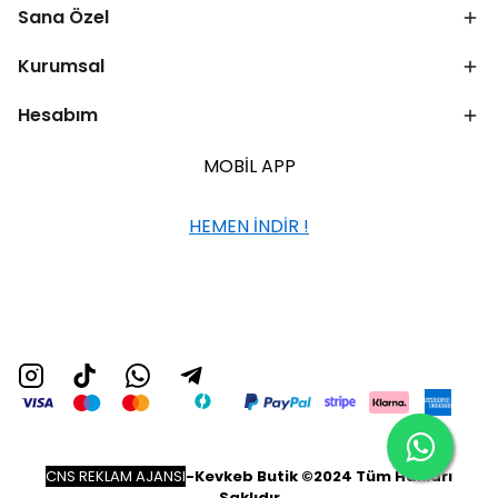
Sana Özel
Kurumsal
Hesabım
MOBİL APP
HEMEN İNDİR !
CNS REKLAM AJANSI
-
Kevkeb Butik ©2024 Tüm Hakları
Saklıdır