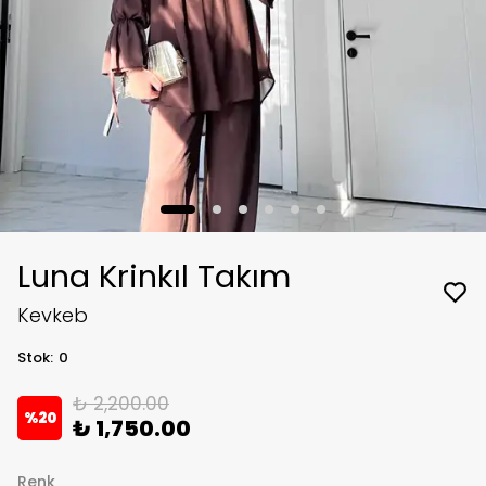
Luna Krinkıl Takım
Kevkeb
Stok
:
0
₺ 2,200.00
%
20
₺ 1,750.00
Renk