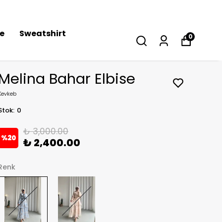
se
Sweatshirt
0
Melina Bahar Elbise
Kevkeb
Stok
:
0
₺ 3,000.00
%
20
₺ 2,400.00
Renk