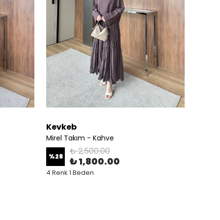
Kevkeb
Kevk
Mirel Takım - Kahve
Lorin E
₺ 2,500.00
%
28
%
29
₺ 1,800.00
4 Renk 1 Beden
6 Renk