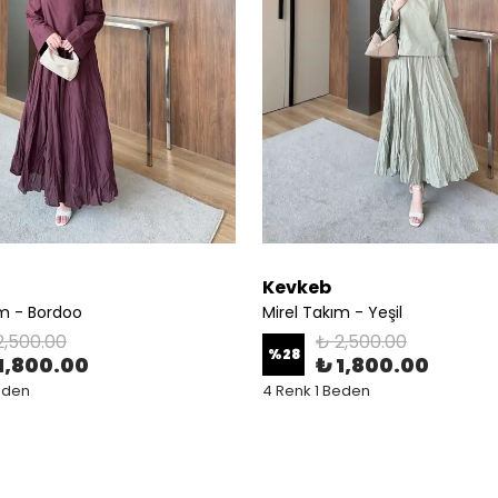
Kevkeb
ım - Bordoo
Mirel Takım - Yeşil
2,500.00
₺ 2,500.00
%
28
1,800.00
₺ 1,800.00
eden
4 Renk 1 Beden