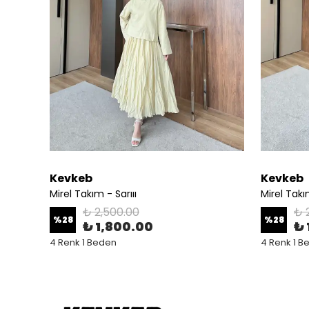
Kevkeb
Kevkeb
Mirel Takım - Sarııı
Mirel Tak
₺ 2,500.00
₺ 
%
28
%
28
₺ 1,800.00
₺ 
4 Renk 1 Beden
4 Renk 1 B