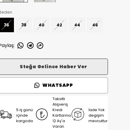
Beden
36
38
40
42
44
46
Paylaş
:
Stoğa Gelince Haber Ver
WHATSAPP
Taksitli
Alışveriş
5 iş günü
Kredi
İade Yok
içinde
Kartlarına
degişim
kargoda
12 Ay'a
mevcuttur
Varan