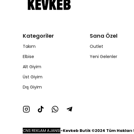
Kategoriler
Sana Özel
Takım
Outlet
Elbise
Yeni Gelenler
Alt Giyim
Üst Giyim
Dış Giyim
CNS REKLAM AJANSI
-
Kevkeb Butik ©2024 Tüm Hakları S