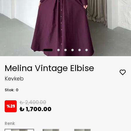
Melina Vintage Elbise
Kevkeb
Stok
:
0
₺ 2,400.00
%
29
₺ 1,700.00
Renk