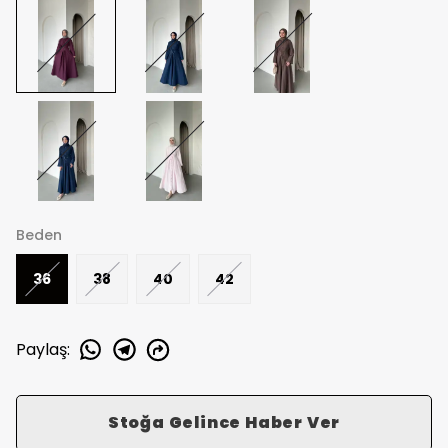
Beden
36
38
40
42
Paylaş
:
Stoğa Gelince Haber Ver