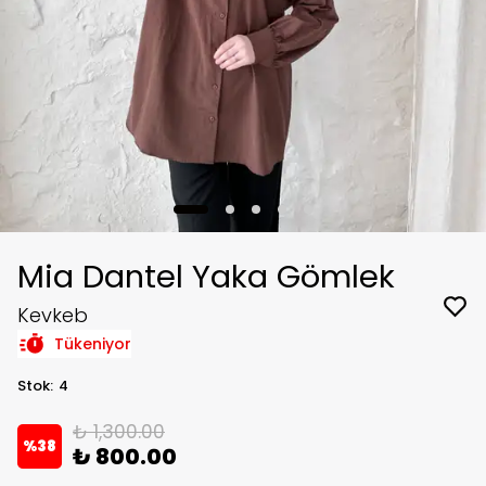
Mia Dantel Yaka Gömlek
Kevkeb
Tükeniyor
Stok
:
4
₺ 1,300.00
%
38
₺ 800.00