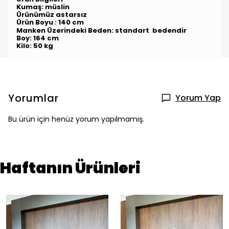
Kumaş:
müslin
Ürünümüz astarsız
Ürün Boyu : 140 cm
Manken Üzerindeki Beden:
standart
bedendir
Boy: 164 cm
Kilo: 50 kg
Yorumlar
Yorum Yap
Bu ürün için henüz yorum yapılmamış.
Haftanın Ürünleri