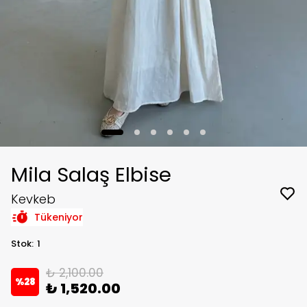
Mila Salaş Elbise
Kevkeb
Tükeniyor
Stok
:
1
₺ 2,100.00
%
28
₺ 1,520.00