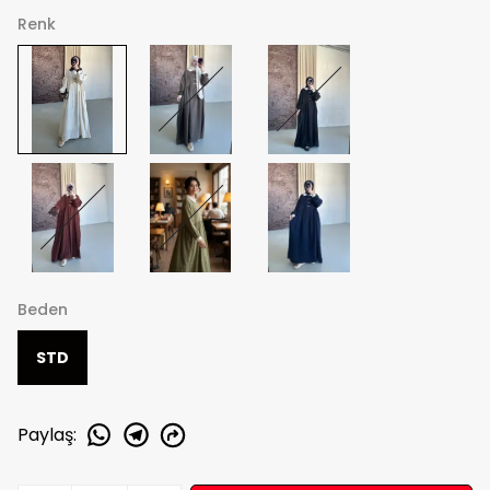
Renk
Beden
STD
Paylaş
: