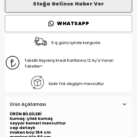
Stoğa Gelince Haber Ver
WHATSAPP
5 iş günü içinde kargoda
Taksitli Alışveriş Kredi Kartlarına 12 Ay'a Varan
Taksitler!
İade Yok degişim mevcuttur
Ürün Açıklaması
ÜRÜN BİLGİLERİ
kumaş: çilek kumaş
seyyar kemeri mevcuttur
cep detaylı
maken boy:164 cm
manken kilo 50 cm