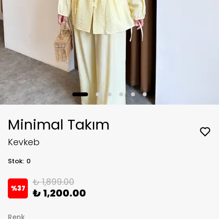
Minimal Takım
Kevkeb
Stok
:
0
₺ 1,899.00
%
37
₺ 1,200.00
Renk