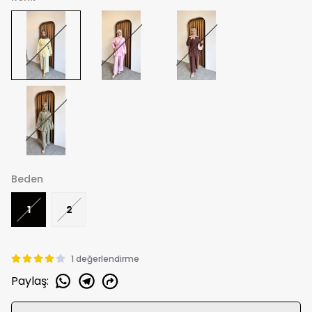
Beden
1
2
1 değerlendirme
Paylaş
: