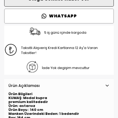
WHATSAPP
5 iş günü içinde kargoda
Taksitli Alışveriş Kredi Kartlarına 12 Ay'a Varan
Taksitler!
İade Yok degişim mevcuttur
Ürün Açıklaması
Ürün Bilgileri
KUMAŞ: Modal kupra
premium kalitededir
Ürün:
astarsız
Ürün Boyu : 140 cm
Manken Üzerindeki Beden: 1 bedendir
Boy: 164 cm