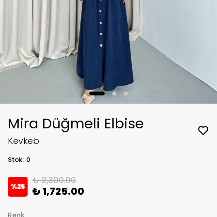
Mira Düğmeli Elbise
Kevkeb
Stok
:
0
₺ 2,300.00
%
25
₺ 1,725.00
Renk