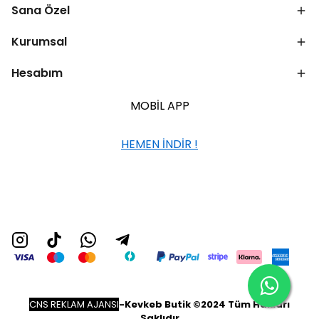
Sana Özel
Kurumsal
Hesabım
MOBİL APP
HEMEN İNDİR !
CNS REKLAM AJANSI
-
Kevkeb Butik ©2024 Tüm Hakları
Saklıdır