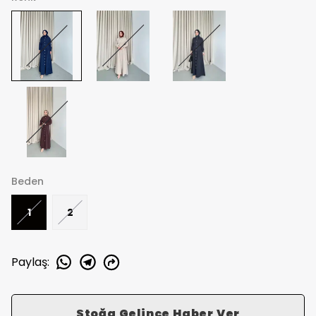
Beden
1
2
Paylaş
:
Stoğa Gelince Haber Ver