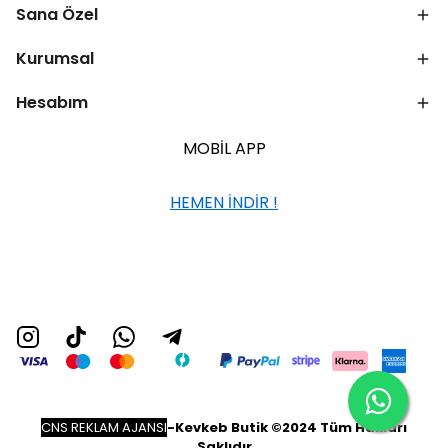
Sana Özel
Kurumsal
Hesabım
MOBİL APP
HEMEN İNDİR !
CNS REKLAM AJANSI
-
Kevkeb Butik ©2024 Tüm Hakları
Saklıdır