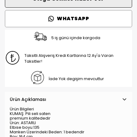
WHATSAPP
5 iş günü içinde kargoda
Taksitli Alışveriş Kredi Kartlarına 12 Ay'a Varan
Taksitler!
İade Yok degişim mevcuttur
Ürün Açıklaması
Ürün Bilgileri
KUMAŞ: Pili seli saten
premium kalitededir
Ürün: ASTARLI
Elbise boyu:135
Manken Üzerindeki Beden: 1 bedendir
Boy: 164 cm