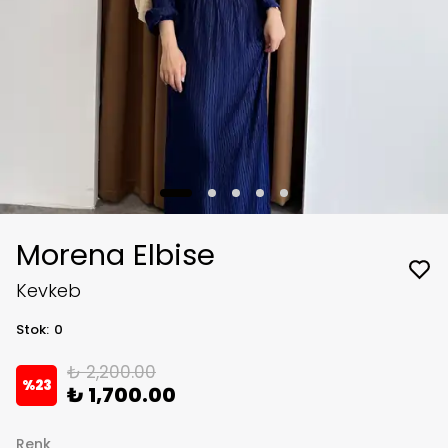
Morena Elbise
Kevkeb
Stok
:
0
₺ 2,200.00
%
23
₺ 1,700.00
Renk