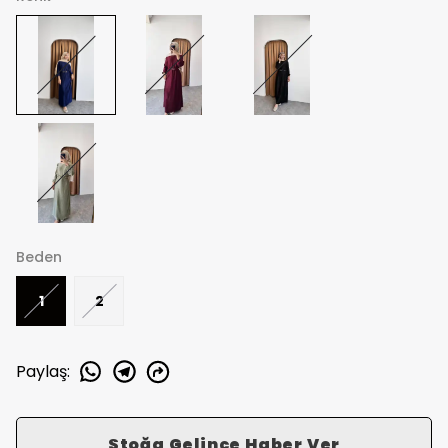
Beden
1
2
Paylaş
:
Stoğa Gelince Haber Ver