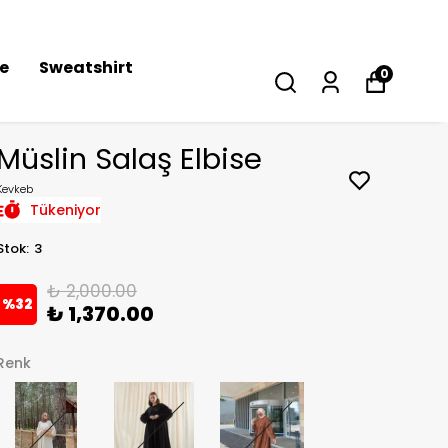
se
Sweatshirt
0
Müslin Salaş Elbise
Kevkeb
Tükeniyor
Stok
:
3
₺ 2,000.00
%
32
₺ 1,370.00
Renk