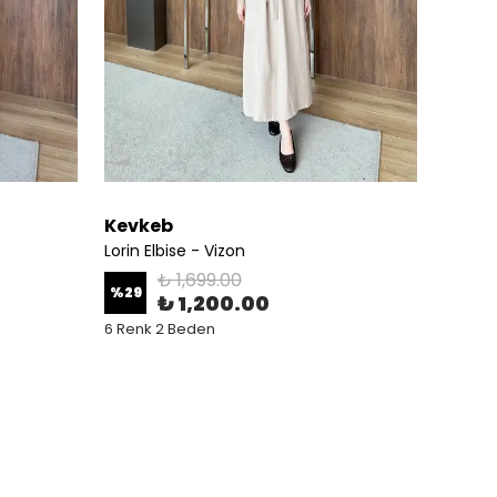
Kevkeb
Kevk
Lorin Elbise - Vizon
Lorin E
₺ 1,699.00
%
29
%
29
₺ 1,200.00
6 Renk 2 Beden
6 Renk