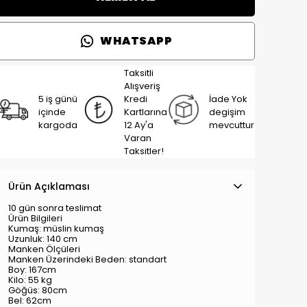
WHATSAPP
Taksitli
Alışveriş
5 iş günü
Kredi
İade Yok
içinde
Kartlarına
degişim
kargoda
12 Ay'a
mevcuttur
Varan
Taksitler!
Ürün Açıklaması
10 gün sonra teslimat
Ürün Bilgileri
Kumaş: müslin kumaş
Uzunluk: 140 cm
Manken Ölçüleri
Manken Üzerindeki Beden: standart
Boy: 167cm
Kilo: 55 kg
Göğüs: 80cm
Bel: 62cm