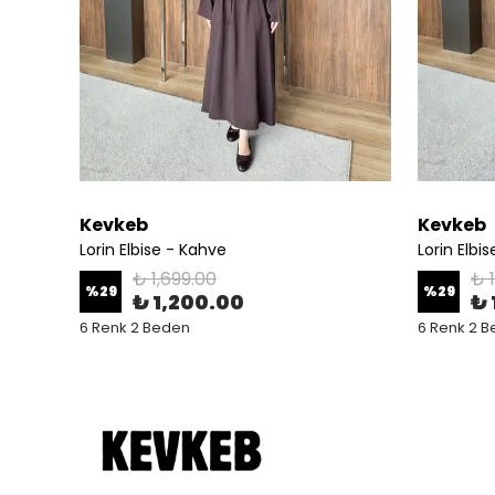
Kevkeb
Kevkeb
Lorin Elbise - Kahve
Lorin Elbi
₺ 1,699.00
₺ 
%
29
%
29
₺ 1,200.00
₺ 
6 Renk 2 Beden
6 Renk 2 