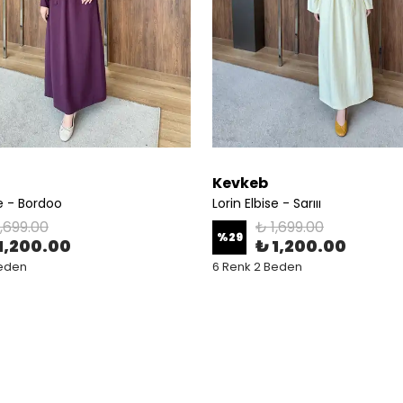
Kevkeb
se - Bordoo
Lorin Elbise - Sarııı
1,699.00
₺ 1,699.00
%
29
1,200.00
₺ 1,200.00
Beden
6 Renk 2 Beden