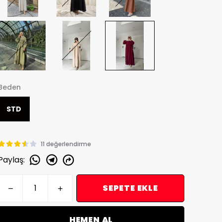
Beden
STD
11 değerlendirme
Paylaş
:
SEPETE EKLE
HEMEN AL