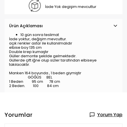
İade Yok degişim mevcuttur
Ürün Açıklaması
10 gün sonra teslimat
İade yoktur, değişim mevcuttur.
açık renkler astar ile kullanılmalıdır
elbise boy 135 cm
Double krep kumaştır
Güller demonte şekilde gelmektedir.
Güllerde çift iğne olup sizler tarafından elbiseye
takılacaktır.
Manken 164 boyunda , 1 beden giymiştir
GÖĞÜS BEL
1 Beden 95 cm 78 cm
2 Beden. 100 84 cm
Yorumlar
Yorum Yap