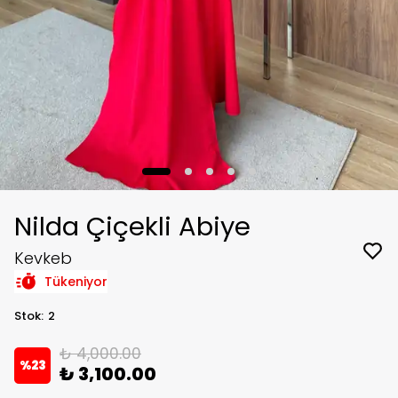
Nilda Çiçekli Abiye
Kevkeb
Tükeniyor
Stok
:
2
₺ 4,000.00
%
23
₺ 3,100.00