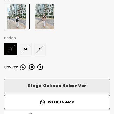
Beden
S
M
L
Paylaş
:
Stoğa Gelince Haber Ver
WHATSAPP