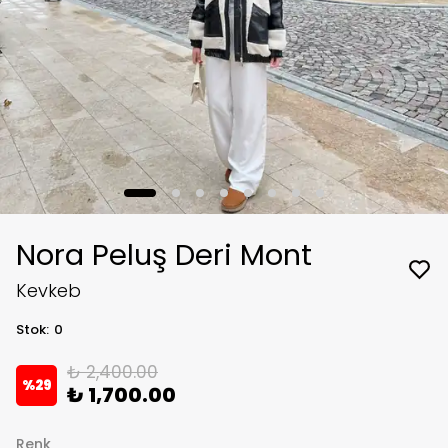
Nora Peluş Deri Mont
Kevkeb
Stok
:
0
₺ 2,400.00
%
29
₺ 1,700.00
Renk