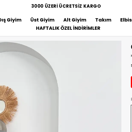
3000 ÜZERİ ÜCRETSİZ KARGO
Dış Giyim
Üst Giyim
Alt Giyim
Takım
Elbi
HAFTALIK ÖZEL İNDİRİMLER