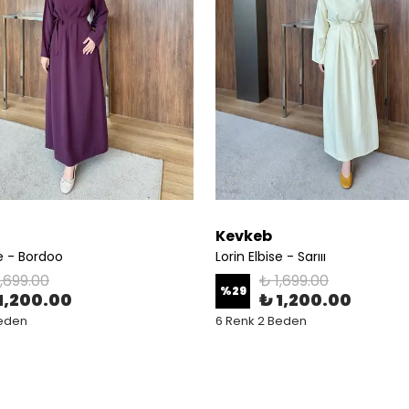
Kevkeb
se - Bordoo
Lorin Elbise - Sarııı
1,699.00
₺ 1,699.00
%
29
1,200.00
₺ 1,200.00
Beden
6 Renk 2 Beden