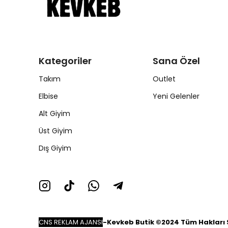
Kategoriler
Sana Özel
Takım
Outlet
Elbise
Yeni Gelenler
Alt Giyim
Üst Giyim
Dış Giyim
CNS REKLAM AJANSI
-
Kevkeb Butik ©2024 Tüm Hakları S