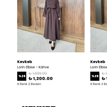
Kevkeb
Kevkeb
Lorin Elbise - Kahve
Lorin Elbi
₺ 1,699.00
₺ 
%
29
%
29
₺ 1,200.00
₺ 
6 Renk 2 Beden
6 Renk 2 