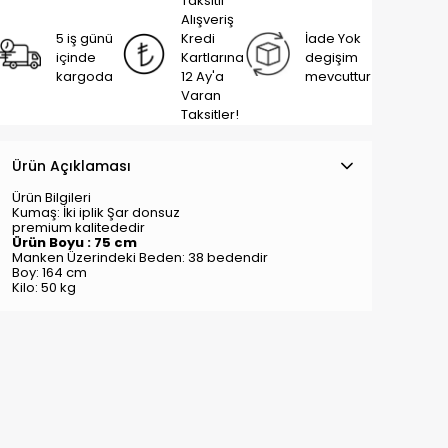
Taksitli
Alışveriş
5 iş günü
Kredi
İade Yok
içinde
Kartlarına
degişim
kargoda
12 Ay'a
mevcuttur
Varan
Taksitler!
Ürün Açıklaması
Ürün Bilgileri
Kumaş: İki iplik Şar donsuz
premium kalitededir
Ürün Boyu : 75 cm
Manken Üzerindeki Beden: 38 bedendir
Boy: 164 cm
Kilo: 50 kg