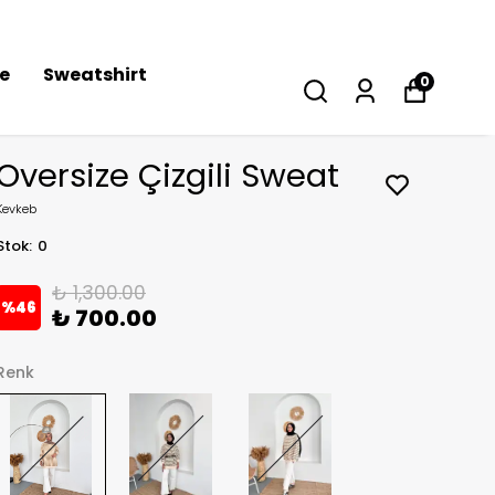
se
Sweatshirt
0
Oversize Çizgili Sweat
Kevkeb
Stok
:
0
₺ 1,300.00
%
46
₺ 700.00
Renk