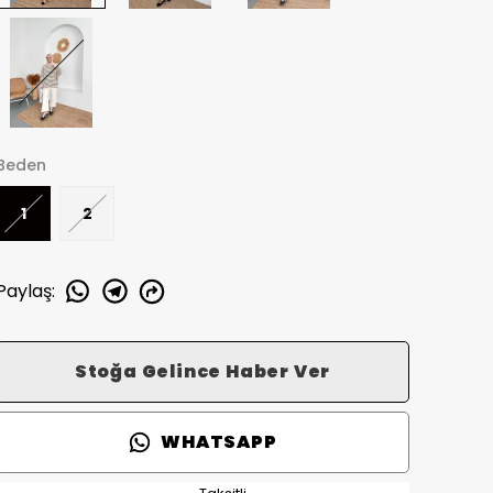
Beden
1
2
Paylaş
:
Stoğa Gelince Haber Ver
WHATSAPP