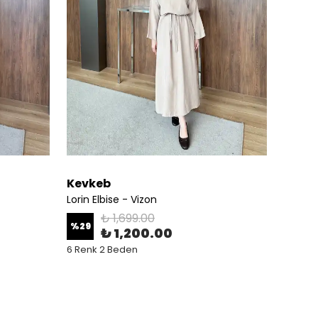
Kevkeb
Kevk
Lorin Elbise - Vizon
Lorin E
₺ 1,699.00
%
29
%
29
₺ 1,200.00
6 Renk 2 Beden
6 Renk