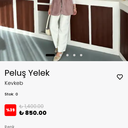
Peluş Yelek
Kevkeb
Stok
:
0
₺ 1,400.00
%
39
₺ 850.00
Renk