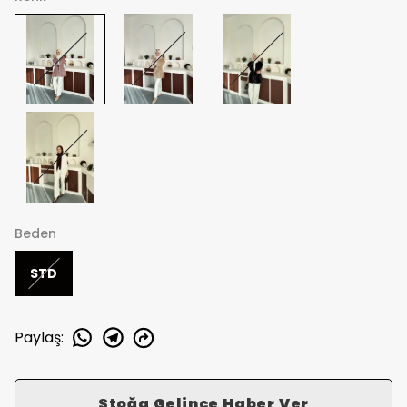
Beden
STD
Paylaş
:
Stoğa Gelince Haber Ver