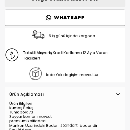
WHATSAPP
5 iş günü içinde kargoda
Taksitli Alışveriş Kredi Kartlarına 12 Ay'a Varan
Taksitler!
İade Yok degişim mevcuttur
Ürün Açıklaması
Ürün Bilgileri
Kumaş Peluş
Tunik boy: 73
Seyyar kemeri mevcut
premium kalitededi
standart
Manken Üzerindeki Beden:
bedendir
Boy: 164 cm