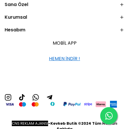
Sana Özel
Kurumsal
Hesabım
MOBİL APP
HEMEN İNDİR !
CNS REKLAM AJANSI
-
Kevkeb Butik ©2024 Tüm Hakları
Saklıdır