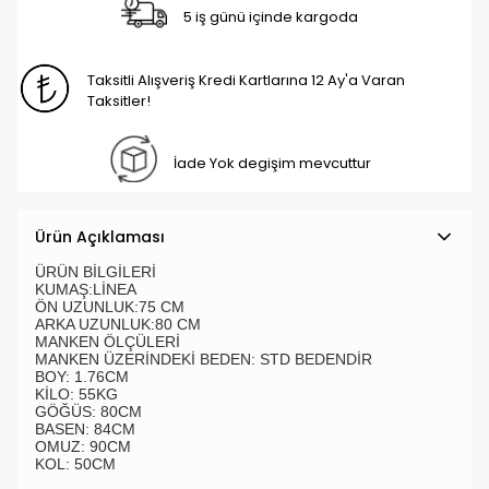
5 iş günü içinde kargoda
Taksitli Alışveriş Kredi Kartlarına 12 Ay'a Varan
Taksitler!
İade Yok degişim mevcuttur
Ürün Açıklaması
ÜRÜN BİLGİLERİ
KUMAŞ:LİNEA
ÖN UZUNLUK:75 CM
ARKA UZUNLUK:80 CM
MANKEN ÖLÇÜLERİ
MANKEN ÜZERİNDEKİ BEDEN: STD BEDENDİR
BOY: 1.76CM
KİLO: 55KG
GÖĞÜS: 80CM
BASEN: 84CM
OMUZ: 90CM
KOL: 50CM