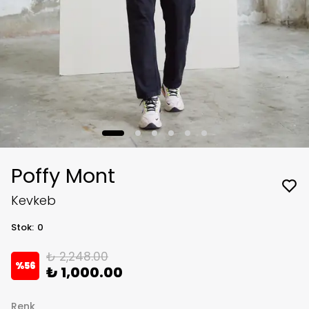
Poffy Mont
Kevkeb
Stok
:
0
₺ 2,248.00
%
56
₺ 1,000.00
Renk