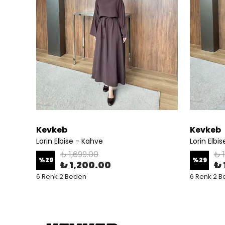
Kevkeb
Kevkeb
Lorin Elbise - Kahve
Lorin Elbi
₺ 1,699.00
₺ 
%
29
%
29
₺ 1,200.00
₺ 
6 Renk 2 Beden
6 Renk 2 