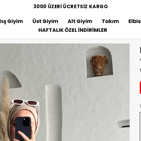
3000 ÜZERİ ÜCRETSİZ KARGO
Dış Giyim
Üst Giyim
Alt Giyim
Takım
Elbi
HAFTALIK ÖZEL İNDİRİMLER