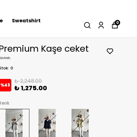
se
Sweatshirt
0
Premium Kaşe ceket
Kevkeb
Stok
:
0
₺ 2,248.00
%
43
₺ 1,275.00
Renk