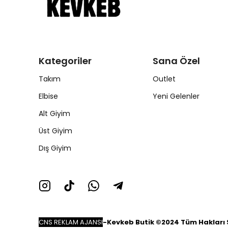
Kategoriler
Sana Özel
Takım
Outlet
Elbise
Yeni Gelenler
Alt Giyim
Üst Giyim
Dış Giyim
CNS REKLAM AJANSI
-
Kevkeb Butik ©2024 Tüm Hakları S