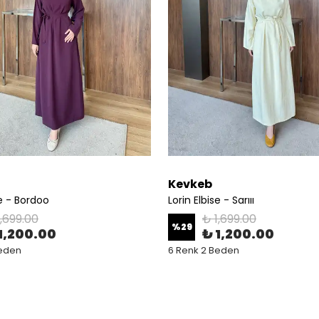
Kevkeb
se - Bordoo
Lorin Elbise - Sarııı
1,699.00
₺ 1,699.00
%
29
1,200.00
₺ 1,200.00
Beden
6 Renk 2 Beden