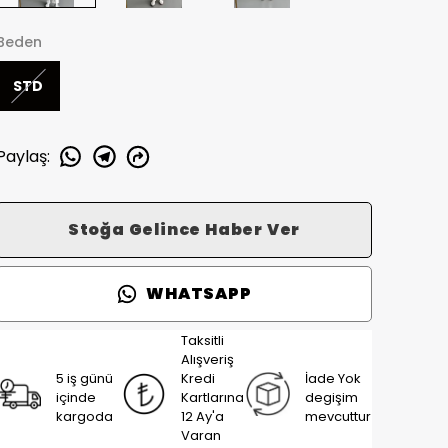
Beden
STD
Paylaş
:
Stoğa Gelince Haber Ver
WHATSAPP
Taksitli
Alışveriş
5 iş günü
Kredi
İade Yok
içinde
Kartlarına
degişim
kargoda
12 Ay'a
mevcuttur
Varan