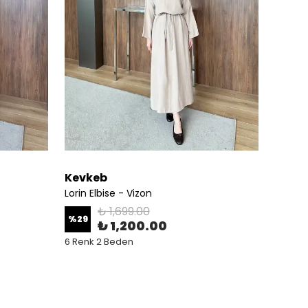
Kevkeb
Kevk
Lorin Elbise - Vizon
Lorin E
₺ 1,699.00
%
29
%
29
₺ 1,200.00
6 Renk 2 Beden
6 Renk