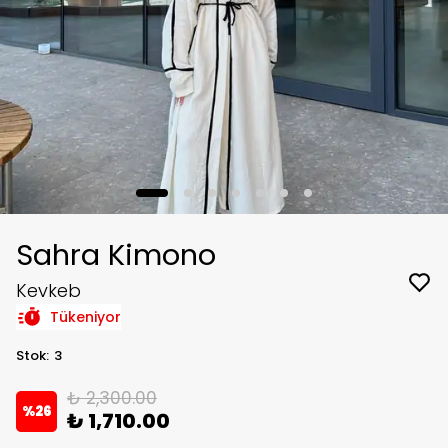
Sahra Kimono
Kevkeb
Tükeniyor
Stok
:
3
₺ 2,300.00
%
26
₺ 1,710.00