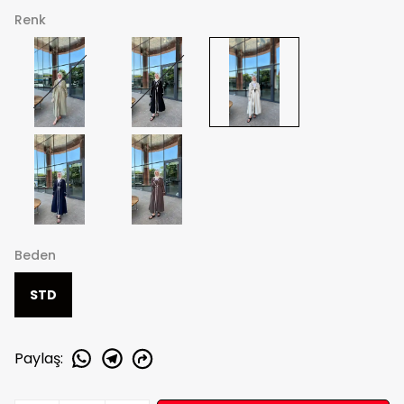
Renk
Beden
STD
Paylaş
: