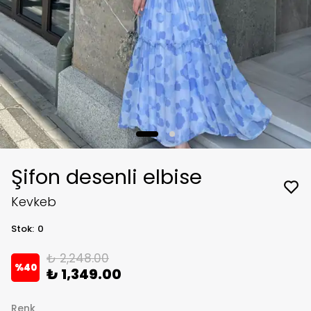
Şifon desenli elbise
Kevkeb
Stok
:
0
₺ 2,248.00
%
40
₺ 1,349.00
Renk