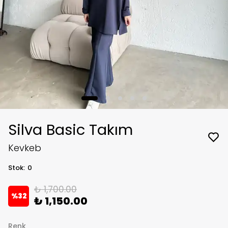
Silva Basic Takım
Kevkeb
Stok
:
0
₺ 1,700.00
%
32
₺ 1,150.00
Renk