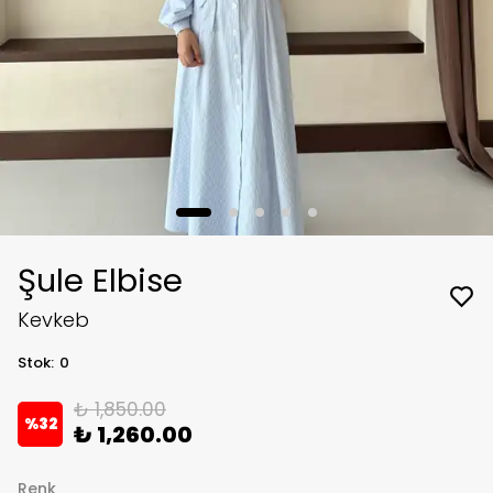
Şule Elbise
Kevkeb
Stok
:
0
₺ 1,850.00
%
32
₺ 1,260.00
Renk