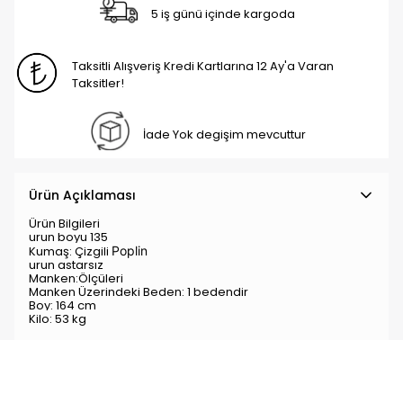
5 iş günü içinde kargoda
Taksitli Alışveriş Kredi Kartlarına 12 Ay'a Varan
Taksitler!
İade Yok degişim mevcuttur
Ürün Açıklaması
Ürün Bilgileri
urun boyu 135
Kumaş:
Çizgili
Poplin
urun astarsız
Manken:Ölçüleri
Manken Üzerindeki Beden: 1 bedendir
Boy: 164 cm
Kilo: 53 kg