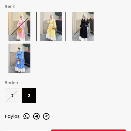
Renk
Beden
1
2
Paylaş
: