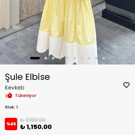
Şule Elbise
Kevkeb
Tükeniyor
Stok
:
1
₺ 2,100.00
%
45
₺ 1,150.00