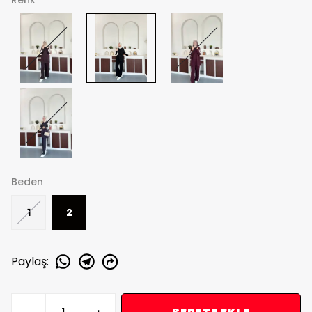
Renk
Beden
1
2
Paylaş
: