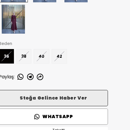
Beden
36
38
40
42
Paylaş
:
Stoğa Gelince Haber Ver
WHATSAPP