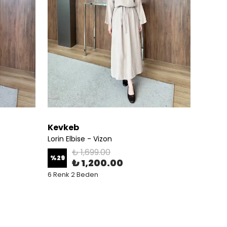
Kevkeb
Kevk
Lorin Elbise - Vizon
Lorin E
₺ 1,699.00
%
29
%
29
₺ 1,200.00
6 Renk 2 Beden
6 Renk