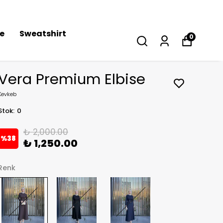
se
Sweatshirt
0
Vera Premium Elbise
Kevkeb
Stok
:
0
₺ 2,000.00
%
38
₺ 1,250.00
Renk