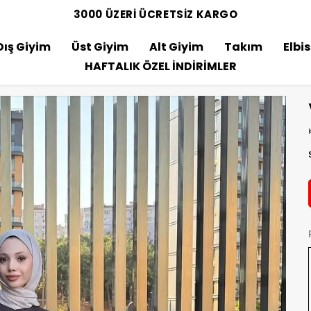
3000 ÜZERİ ÜCRETSİZ KARGO
Dış Giyim
Üst Giyim
Alt Giyim
Takım
Elbi
HAFTALIK ÖZEL İNDİRİMLER