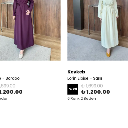
Kevkeb
se - Bordoo
Lorin Elbise - Sarııı
1,699.00
₺ 1,699.00
%
29
1,200.00
₺ 1,200.00
Beden
6 Renk 2 Beden