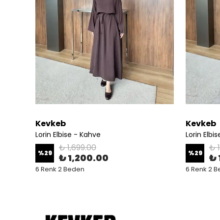
Kevkeb
Kevkeb
Lorin Elbise - Kahve
Lorin Elbi
₺ 1,699.00
₺ 
%
29
%
29
₺ 1,200.00
₺ 
6 Renk 2 Beden
6 Renk 2 