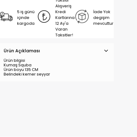
Taksitli
Alışveriş
5 iş günü
Kredi
İade Yok
içinde
Kartlarına
degişim
kargoda
12 Ay'a
mevcuttur
Varan
Taksitler!
Ürün Açıklaması
Ürün bilgisi
Kumaş:Squba
Ürün boyu 135 CM
Belindeki kemer seyyar