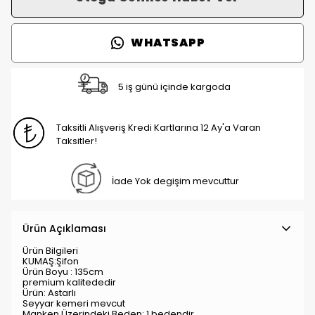
WHATSAPP
5 iş günü içinde kargoda
Taksitli Alışveriş Kredi Kartlarına 12 Ay'a Varan
Taksitler!
İade Yok degişim mevcuttur
Ürün Açıklaması
Ürün Bilgileri
KUMAŞ:Şifon
Ürün Boyu : 135cm
premium kalitededir
Ürün: Astarlı
Seyyar kemeri mevcut
Manken Üzerindeki Beden: 1 bedendir