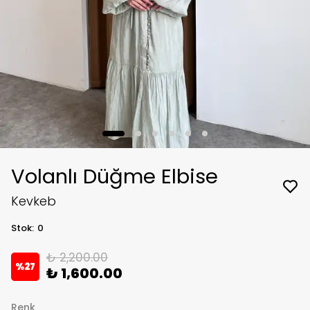
Volanlı Düğme Elbise
Kevkeb
Stok
:
0
₺ 2,200.00
%
27
₺ 1,600.00
Renk