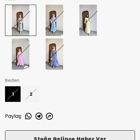
Beden
1
2
Paylaş
:
Stoğa Gelince Haber Ver