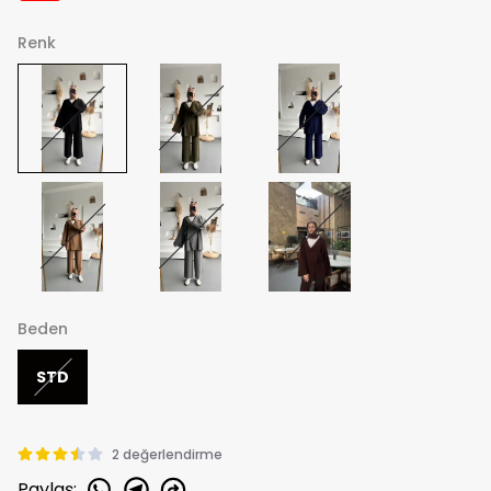
Renk
Beden
STD
2 değerlendirme
Paylaş
: