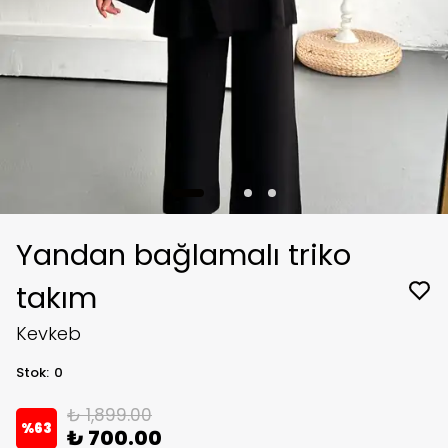
Yandan bağlamalı triko
takım
Kevkeb
Stok
:
0
₺ 1,899.00
%
63
₺ 700.00