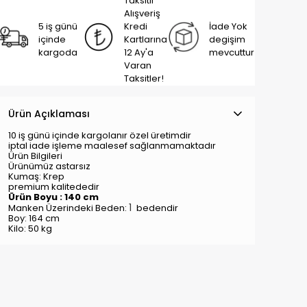
Taksitli
Alışveriş
5 iş günü
Kredi
İade Yok
içinde
Kartlarına
degişim
kargoda
12 Ay'a
mevcuttur
Varan
Taksitler!
Ürün Açıklaması
10 iş günü içinde kargolanır özel üretimdir
iptal iade işleme maalesef sağlanmamaktadır
Ürün Bilgileri
Ürünümüz astarsız
Kumaş: Krep
premium kalitededir
Ürün Boyu : 140 cm
1
Manken Üzerindeki Beden:
bedendir
Boy: 164 cm
Kilo: 50 kg