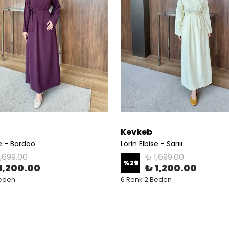
Kevkeb
se - Bordoo
Lorin Elbise - Sarııı
1,699.00
₺ 1,699.00
%
29
1,200.00
₺ 1,200.00
Beden
6 Renk 2 Beden