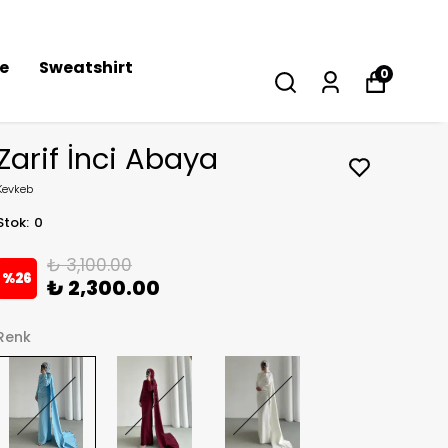
se
Sweatshirt
0
Zarif İnci Abaya
Kevkeb
Stok
:
0
₺ 3,100.00
%
26
₺ 2,300.00
Renk