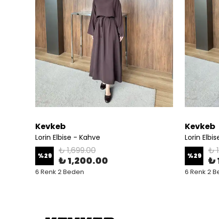
Kevkeb
Kevkeb
Lorin Elbise - Kahve
Lorin Elbi
₺ 1,699.00
₺ 
%
29
%
29
₺ 1,200.00
₺ 
6 Renk 2 Beden
6 Renk 2 