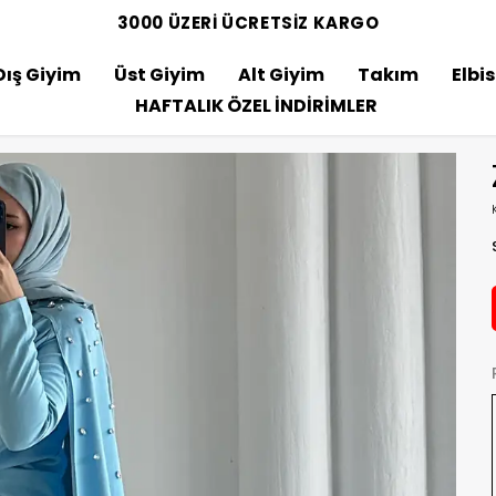
3000 ÜZERİ ÜCRETSİZ KARGO
Dış Giyim
Üst Giyim
Alt Giyim
Takım
Elbi
HAFTALIK ÖZEL İNDİRİMLER