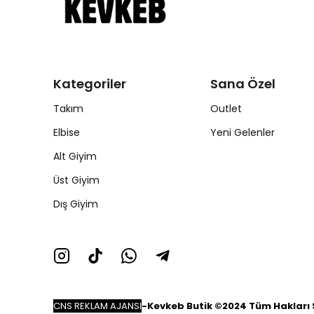
Kategoriler
Sana Özel
Takım
Outlet
Elbise
Yeni Gelenler
Alt Giyim
Üst Giyim
Dış Giyim
CNS REKLAM AJANSI
-
Kevkeb Butik ©2024 Tüm Hakları S