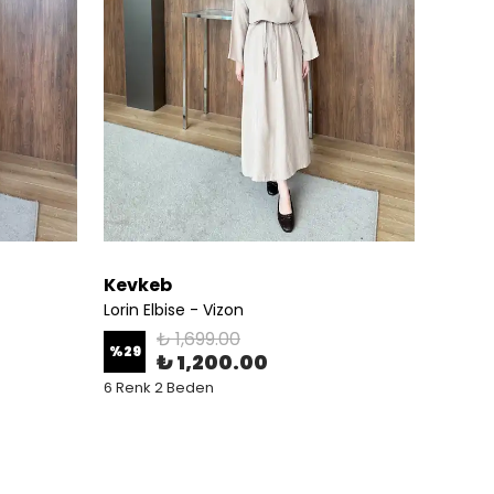
Kevkeb
Kevk
Lorin Elbise - Vizon
Lorin E
₺ 1,699.00
%
29
%
29
₺ 1,200.00
6 Renk 2 Beden
6 Renk